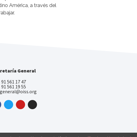
ino América, a través del
abajar.
retaría General
) 91 561 17 47
) 91 561 19 55
.general@oiss.org