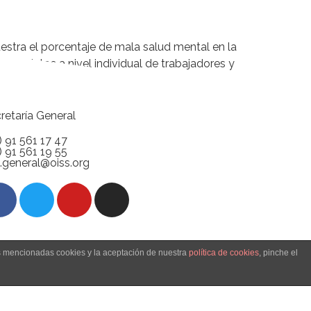
estra el porcentaje de mala salud mental en la
upa datos a nivel individual de trabajadores y
retaría General
) 91 561 17 47
) 91 561 19 55
.general@oiss.org
as mencionadas cookies y la aceptación de nuestra
política de cookies
, pinche el