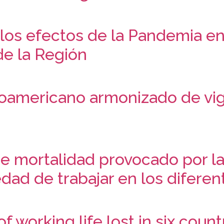
os efectos de la Pandemia en 
de la Región
oamericano armonizado de vig
de mortalidad provocado por 
dad de trabajar en los diferen
f working life lost in six coun