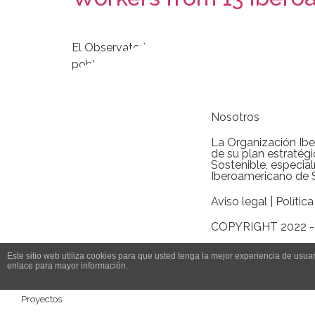
El Observatorio Iberoamericano de Seguridad y 
población trabajadora de 13 países de Iberoamé
presenta evidencia de que […]
Nosotros
La Organización Ibe
de su plan estratég
Sostenible, especia
Iberoamericano de S
Aviso legal
|
Polític
COPYRIGHT 2022 -
Este sitio web utiliza cookies para que usted tenga la mejor experiencia de us
enlace para mayor información.
Inicio
Proyectos