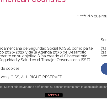
Salud en el Trabajo publicó el 23 de junio un estudio que mu
rica y su asociación con el empleo informal. Este estudio agr
Sec
roamericana de Seguridad Social (OISS), como parte
(34
ico 2020-2023 y de la Agenda 2030 de Desarrollo
(34
lmente en su objetivo 8, ha creado el Observatorio
sec
eguridad y Salud en el Trabajo (Observatorio ISST)
a de cookies
 2023 OISS, ALL RIGHT RESERVED
uario. Si continúa navegando está dando su consentimiento para la aceptación de l
ACEPTAR